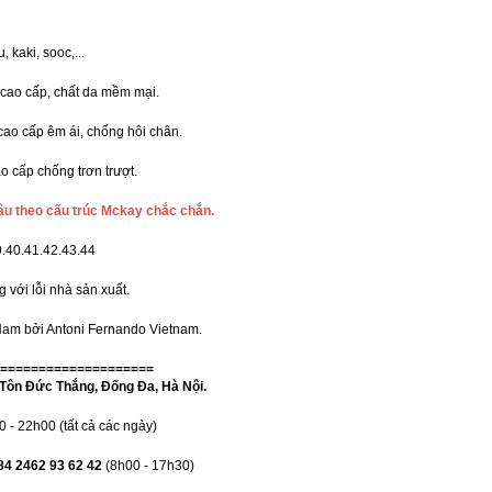
, kaki, sooc,...
 cao cấp, chất da mềm mại.
 cao cấp êm ái, chống hôi chân.
ao cấp chống trơn trượt.
âu theo cấu trúc Mckay chắc chắn.
9.40.41.42.43.44
 với lỗi nhà sản xuất.
t Nam bởi Antoni Fernando Vietnam.
====================
Tôn Đức Thắng, Đống Đa, Hà Nội.
- 22h00 (tất cả các ngày)
84 2462 93 62 42
(8h00 - 17h30)