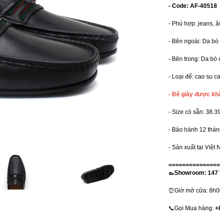
- Code: AF-40518
- Phù hợp: jeans, âu
- Bên ngoài: Da bò
- Bên trong: Da bò
- Loại đế: cao su c
- Đế giày được kh
- Size có sẵn: 38.3
- Bảo hành 12 tháng
- Sản xuất tại Việ
===============
👞Showroom: 147 
⏰Giờ mở cửa: 8h00 
📞Gọi Mua hàng:
+