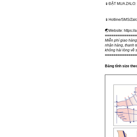
📱ĐẶT MUA ZALO: + 𝟴
📱Hotline/SMS/Zal
🌏Website:
https://
===============
Miễn phí giao hàn
nhận hàng, thanh t
không hài lòng về 
===============
Bảng tính size th