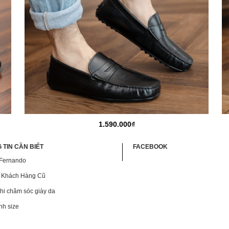
1.590.000₫
 TIN CẦN BIẾT
FACEBOOK
 Fernando
 Khách Hàng Cũ
hi chăm sóc giày da
nh size