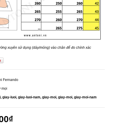
 thường xuyên sử dụng (dày/mỏng) vào chân để đo chính xác
ni Fernando
y mọi
i,
giay-luoi,
giay-luoi-nam,
giay-moi,
giay-moi,
giay-moi-nam
00₫