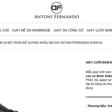
G CHỦ
GIÀY ĐẾ DA HANDMADE
GIÀY DA CÔNG SỞ
GIÀY LƯỜI NA
AM DA BÒ TRƠN ĐẾ DƯƠNG KHÂU MCKAY ANTONI FERNANDO AF40518
GIÀY LƯỜI NAM 
Mẫu giày lười nam đ
cao su được khâu
Phần mũ upper sử d
lớp lót bằng da th
dụng.
===============
- Thương hiệu: An