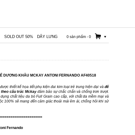
M
SOLD OUT 50%
DÂY LƯNG
0 sản phẩm
-
0
ĐẾ DƯƠNG KHÂU MCKAY ANTONI FERNANDO AF40518
ược thiết kế họa tiết phụ kiện đai kim loại trẻ trung hiện đại và
đế
 theo cấu trúc Mckay
đảm bảo sự chắc chắn và chống trơn trượt.
ụng chất liệu da bò Full Grain cao cấp, với chất da mềm mại và
uộc 100% sẽ mang đến cảm giác thoải mái êm ái, chống hôi khi sử
====================
toni Fernando