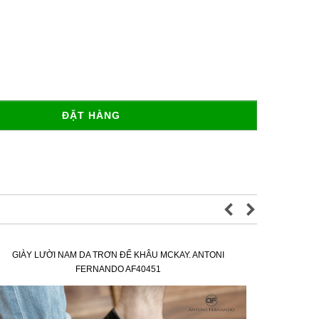
ĐẶT HÀNG
GIÀY LƯỜI NAM DA TRƠN ĐẾ KHÂU MCKAY. ANTONI
GIÀY L
FERNANDO AF40451