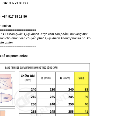
 𝟵𝟭𝟲.𝟮𝟭𝟴.𝟬𝟴𝟯
o:
+84 917 38 18 86
antoni.vn
====================
g COD toàn quốc. Quý khách được xem sản phẩm, hài lòng mới
oán cho nhân viên chuyển phát. Quý khách không phải trả phí khi
sản phẩm.
====================
eo số đo phom chân: