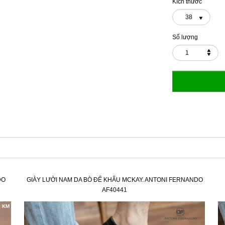
Kích thước
38
Số lượng
DO
GIÀY LƯỜI NAM DA BÒ ĐẾ KHÂU MCKAY. ANTONI FERNANDO
AF40441
KM