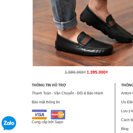
1.590.000₫
1.395.000₫
THÔNG TIN HỖ TRỢ
THÔNG
Thanh Toán - Vận Chuyển - Đổi & Bảo Hành
Antoni
Bảo mật thông tin
Ưu Đãi
Lưu ý k
Cách tí
Cung cấp bởi
Sapo
Blog