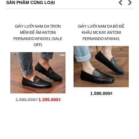
SẢN PHẨM CÙNG LOẠI
GIÀY LƯỜI NAM DA TRƠN
GIÀY LƯỜI NAM DA BÒ ĐẾ
MỀM ĐẾ ÂM ANTONI
KHÂU MCKAY. ANTONI
FERNANDO AF40351 (SALE
FERNANDO AF40441
OFF)
KM
1.590.000₫
1.590.000₫
1.395.000₫