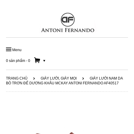
Menu
TRANG CHỦ
0 sản phẩm
-
0
GIÀY ĐẾ DA HANDMADE
TRANG CHỦ
GIÀY LƯỜI, GIÀY MỌI
GIÀY LƯỜI NAM DA
BÒ TRƠN ĐẾ DƯƠNG KHÂU MCKAY ANTONI FERNANDO AF40517
GIÀY DA CÔNG SỞ
GIÀY LƯỜI NAM
SOLD OUT 50%
DÂY LƯNG