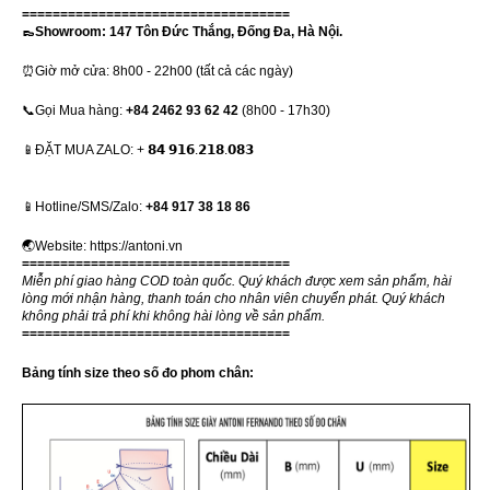
===================================
👞Showroom: 147 Tôn Đức Thắng, Đống Đa, Hà Nội.
⏰Giờ mở cửa: 8h00 - 22h00 (tất cả các ngày)
📞Gọi Mua hàng:
+84 2462 93 62 42
(8h00 - 17h30)
📱ĐẶT MUA ZALO: + 𝟴𝟰 𝟵𝟭𝟲.𝟮𝟭𝟴.𝟬𝟴𝟯
📱Hotline/SMS/Zalo:
+84 917 38 18 86
🌏Website:
https://antoni.vn
===================================
Miễn phí giao hàng COD toàn quốc. Quý khách được xem sản phẩm, hài
lòng mới nhận hàng, thanh toán cho nhân viên chuyển phát. Quý khách
không phải trả phí khi không hài lòng về sản phẩm.
===================================
Bảng tính size theo số đo phom chân: