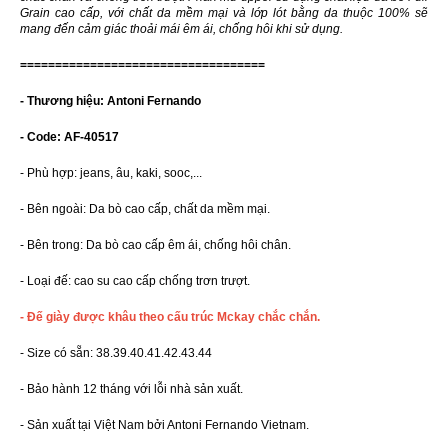
Grain cao cấp, với chất da mềm mại và lớp lót bằng da thuộc 100% sẽ
mang đến cảm giác thoải mái êm ái, chống hôi khi sử dụng.
===================================
- Thương hiệu: Antoni Fernando
- Code: AF-40517
- Phù hợp: jeans, âu, kaki, sooc,...
- Bên ngoài: Da bò cao cấp, chất da mềm mại.
- Bên trong: Da bò cao cấp êm ái, chống hôi chân.
- Loại đế: cao su cao cấp chống trơn trượt.
- Đế giày được khâu theo cấu trúc Mckay chắc chắn.
- Size có sẵn: 38.39.40.41.42.43.44
- Bảo hành 12 tháng với lỗi nhà sản xuất.
- Sản xuất tại Việt Nam bởi Antoni Fernando Vietnam.