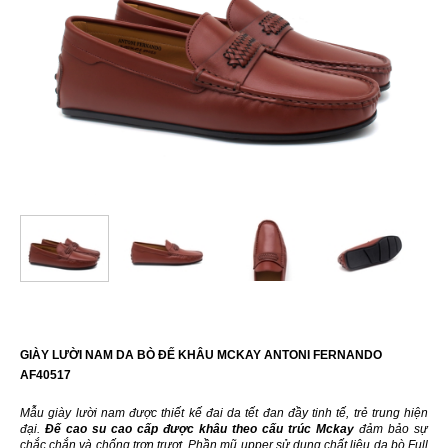
GIÀY LƯỜI NAM DA BÒ ĐẾ KHÂU MCKAY ANTONI FERNANDO
AF40517
Mẫu giày lười nam được thiết kế đai da tết đan đầy tinh tế, trẻ trung hiện
đại.
Đế cao su cao cấp được khâu theo cấu trúc Mckay
đảm bảo sự
chắc chắn và chống trơn trượt. Phần mũ upper sử dụng chất liệu da bò Full