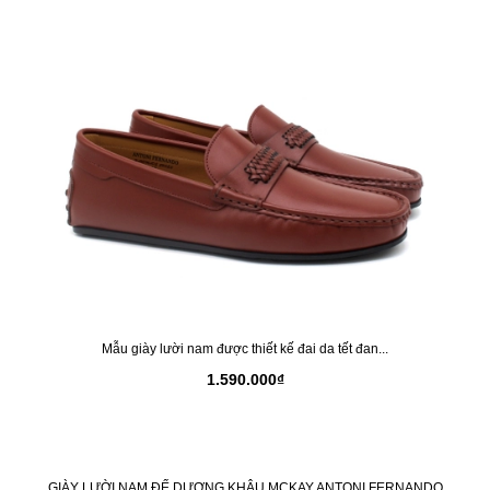
Mẫu giày lười nam được thiết kế đai da tết đan...
1.590.000₫
GIÀY LƯỜI NAM ĐẾ DƯƠNG KHÂU MCKAY ANTONI FERNANDO