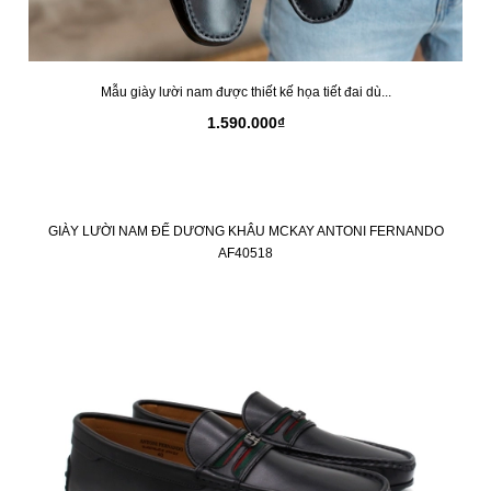
Mẫu giày lười nam được thiết kế họa tiết đai dù...
1.590.000₫
GIÀY LƯỜI NAM ĐẾ DƯƠNG KHÂU MCKAY ANTONI FERNANDO
AF40518