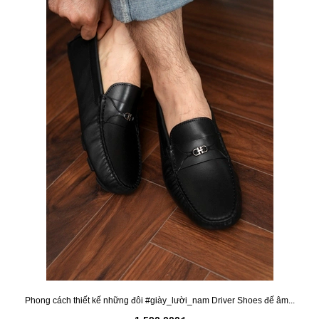
Phong cách thiết kế những đôi #giày_lười_nam Driver Shoes đế âm...