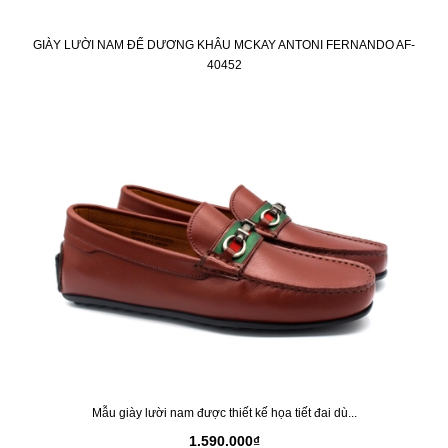
GIÀY LƯỜI NAM ĐẾ DƯƠNG KHÂU MCKAY ANTONI FERNANDO AF-
40452
Mẫu giày lười nam được thiết kế họa tiết đai dù...
1.590.000₫