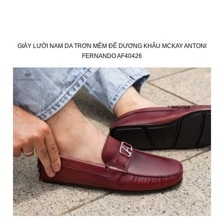
GIÀY LƯỜI NAM DA TRƠN MỀM ĐẾ DƯƠNG KHÂU MCKAY ANTONI
FERNANDO AF40426