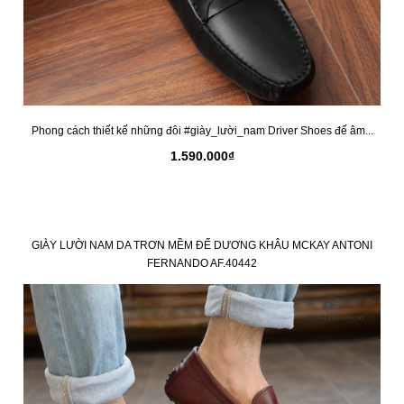
Phong cách thiết kế những đôi #giày_lười_nam Driver Shoes đế âm...
1.590.000₫
GIÀY LƯỜI NAM DA TRƠN MỀM ĐẾ DƯƠNG KHÂU MCKAY ANTONI
FERNANDO AF.40442