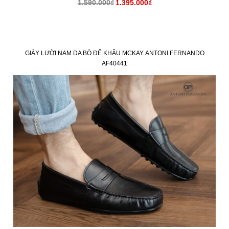
1.590.000₫
1.395.000₫
GIÀY LƯỜI NAM DA BÒ ĐẾ KHÂU MCKAY. ANTONI FERNANDO
AF40441