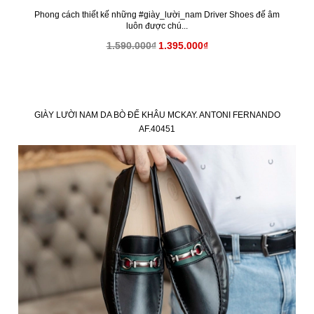
Phong cách thiết kế những #giày_lười_nam Driver Shoes đế âm
luôn được chú...
1.590.000₫
1.395.000₫
GIÀY LƯỜI NAM DA BÒ ĐẾ KHÂU MCKAY. ANTONI FERNANDO
AF.40451