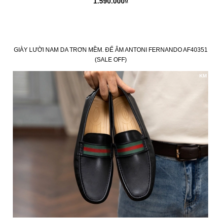
1.590.000₫
GIÀY LƯỜI NAM DA TRƠN MỀM. ĐẾ ÂM ANTONI FERNANDO AF40351
(SALE OFF)
KM