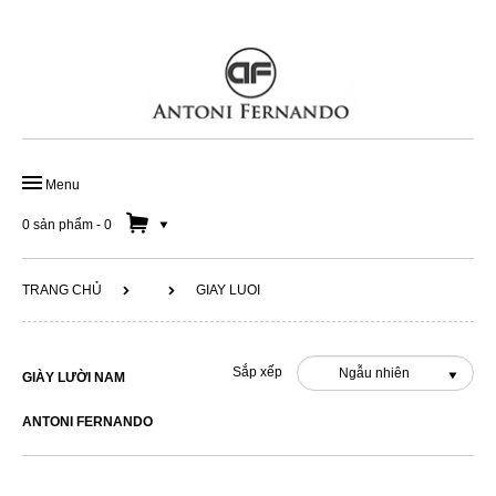
Menu
TRANG CHỦ
0 sản phẩm
-
0
GIÀY ĐẾ DA HANDMADE
TRANG CHỦ
GIAY LUOI
GIÀY DA CÔNG SỞ
GIÀY LƯỜI NAM
Sắp xếp
Ngẫu nhiên
GIÀY LƯỜI NAM
SOLD OUT 50%
ANTONI FERNANDO
DÂY LƯNG