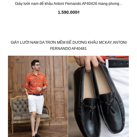
Giày lười nam đế khâu Antoni Fernando AF40426 mang phong...
1.590.000₫
GIÀY LƯỜI NAM DA TRƠN MỀM ĐẾ DƯƠNG KHÂU MCKAY. ANTONI
FERNANDO AF40481