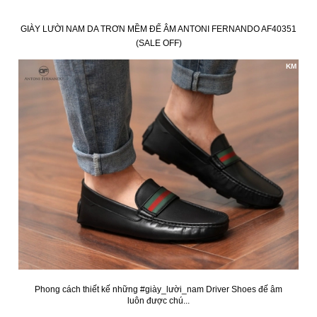
GIÀY LƯỜI NAM DA TRƠN MỀM ĐẾ ÂM ANTONI FERNANDO AF40351
(SALE OFF)
KM
Phong cách thiết kế những #giày_lười_nam Driver Shoes đế âm
luôn được chú...