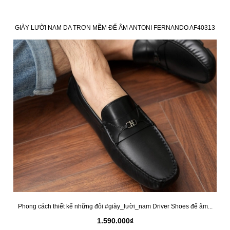
GIÀY LƯỜI NAM DA TRƠN MỀM ĐẾ ÂM ANTONI FERNANDO AF40313
Phong cách thiết kế những đôi #giày_lười_nam Driver Shoes đế âm...
1.590.000₫