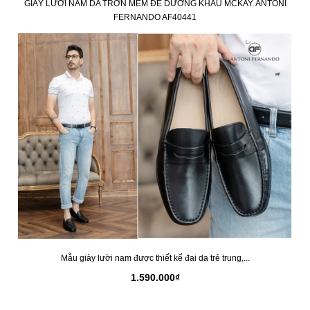
GIÀY LƯỜI NAM DA TRƠN MỀM ĐẾ DƯƠNG KHÂU MCKAY. ANTONI
FERNANDO AF40441
Mẫu giày lười nam được thiết kế đai da trẻ trung,...
1.590.000₫