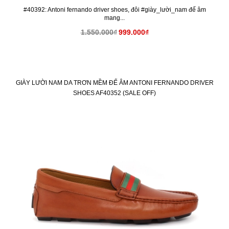
#40392: Antoni fernando driver shoes, đôi #giày_lười_nam đế âm
mang...
1.550.000₫
999.000₫
GIÀY LƯỜI NAM DA TRƠN MỀM ĐẾ ÂM ANTONI FERNANDO DRIVER
SHOES AF40352 (SALE OFF)
KM