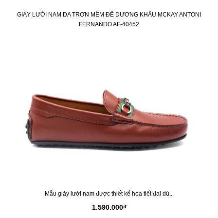
GIÀY LƯỜI NAM DA TRƠN MỀM ĐẾ DƯƠNG KHÂU MCKAY ANTONI
FERNANDO AF-40452
Mẫu giày lười nam được thiết kế họa tiết đai dù...
1.590.000₫