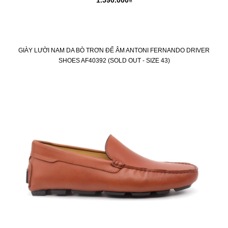
1.590.000₫
GIÀY LƯỜI NAM DA BÒ TRƠN ĐẾ ÂM ANTONI FERNANDO DRIVER
SHOES AF40392 (SOLD OUT - SIZE 43)
KM