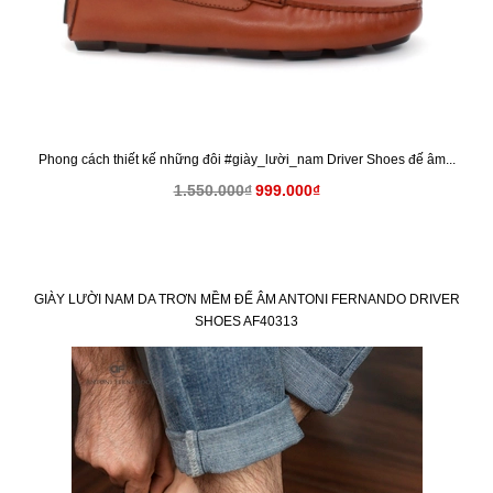
Phong cách thiết kế những đôi #giày_lười_nam Driver Shoes đế âm...
1.550.000₫
999.000₫
GIÀY LƯỜI NAM DA TRƠN MỀM ĐẾ ÂM ANTONI FERNANDO DRIVER
SHOES AF40313