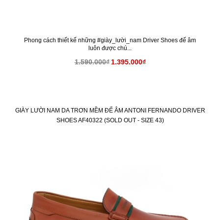
Phong cách thiết kế những #giày_lười_nam Driver Shoes đế âm
luôn được chú...
1.590.000₫
1.395.000₫
GIÀY LƯỜI NAM DA TRƠN MỀM ĐẾ ÂM ANTONI FERNANDO DRIVER
SHOES AF40322 (SOLD OUT - SIZE 43)
KM