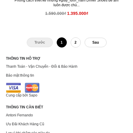
Phong cách thiết kế những #giày_lười_nam Driver Shoes đế âm
luôn được chú...
1.590.000₫
1.395.000₫
Trước
1
2
Sau
THÔNG TIN HỖ TRỢ
Thanh Toán - Vận Chuyển - Đổi & Bảo Hành
Bảo mật thông tin
Cung cấp bởi
Sapo
THÔNG TIN CẦN BIẾT
Antoni Fernando
Ưu Đãi Khách Hàng Cũ
Lưu ý khi chăm sóc giày da