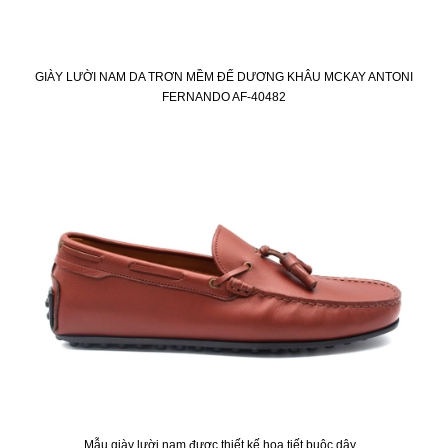
GIÀY LƯỜI NAM DA TRƠN MỀM ĐẾ DƯƠNG KHÂU MCKAY ANTONI
FERNANDO AF-40482
Mẫu giày lười nam được thiết kế họa tiết buộc dây...