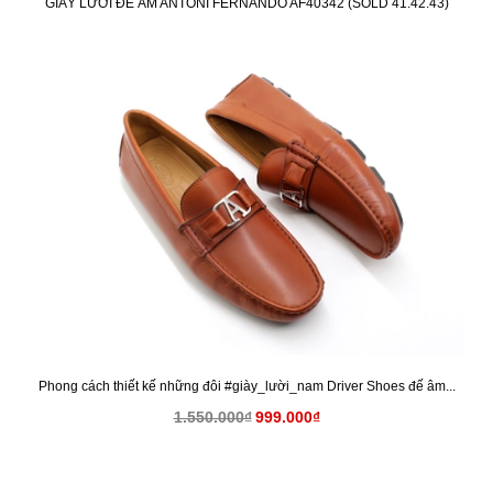
GIÀY LƯỜI ĐẾ ÂM ANTONI FERNANDO AF40342 (SOLD 41.42.43)
KM
Phong cách thiết kế những đôi #giày_lười_nam Driver Shoes đế âm...
1.550.000₫
999.000₫