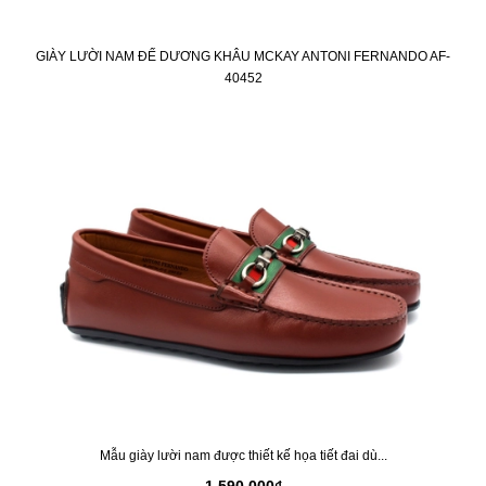
GIÀY LƯỜI NAM ĐẾ DƯƠNG KHÂU MCKAY ANTONI FERNANDO AF-
40452
Mẫu giày lười nam được thiết kế họa tiết đai dù...