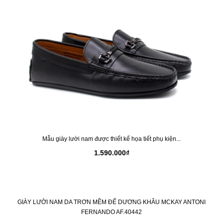
Mẫu giày lười nam được thiết kế họa tiết phụ kiện...
1.590.000₫
GIÀY LƯỜI NAM DA TRƠN MỀM ĐẾ DƯƠNG KHÂU MCKAY ANTONI
FERNANDO AF.40442