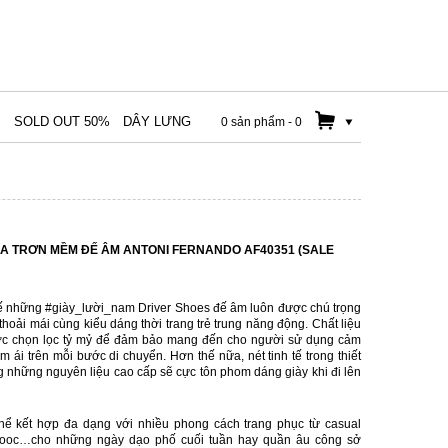
M
SOLD OUT 50%
DÂY LƯNG
0 sản phẩm
-
0
DA TRƠN MỀM ĐẾ ÂM ANTONI FERNANDO AF40351 (SALE
kế những #giày_lười_nam Driver Shoes đế âm luôn được chú trọng
hoải mái cùng kiểu dáng thời trang trẻ trung năng động. Chất liệu
ợc chọn lọc tỷ mỷ để đảm bảo mang đến cho người sử dụng cảm
 ái trên mỗi bước di chuyển. Hơn thế nữa, nét tinh tế trong thiết
những nguyên liệu cao cấp sẽ cực tôn phom dáng giày khi đi lên
hể kết hợp đa dạng với nhiều phong cách trang phục từ casual
, sooc…cho những ngày dạo phố cuối tuần hay quần âu công sở