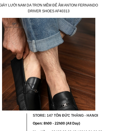
GIÀY LƯỜI NAM DA TRƠN MỀM ĐẾ ÂM ANTONI FERNANDO
GIÀY LƯỜI
DRIVER SHOES AF40313
DRIV
STORE: 147 TÔN ĐỨC THẮNG - HANOI
Open: 8h00 - 22h00 (All Day)