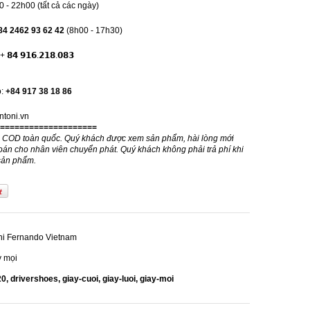
- 22h00 (tất cả các ngày)
84 2462 93 62 42
(8h00 - 17h30)
 𝟵𝟭𝟲.𝟮𝟭𝟴.𝟬𝟴𝟯
o:
+84 917 38 18 86
antoni.vn
====================
g COD toàn quốc. Quý khách được xem sản phẩm, hài lòng mới
oán cho nhân viên chuyển phát. Quý khách không phải trả phí khi
sản phẩm.
ni Fernando Vietnam
y mọi
20,
drivershoes,
giay-cuoi,
giay-luoi,
giay-moi