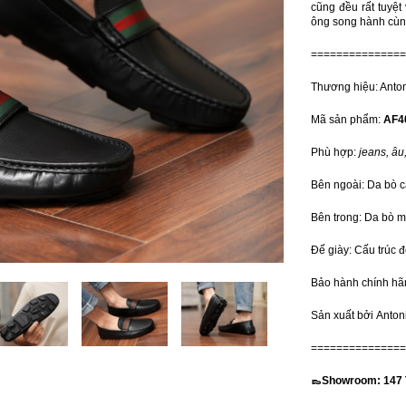
cũng đều rất tuyệt
ông song hành cùng
===============
Thương hiệu: Anto
Mã sản phẩm:
AF4
Phù hợp:
jeans, âu,
Bên ngoài: Da bò c
Bên trong: Da bò m
Đế giày: Cấu trúc đ
Bảo hành chính hã
Sản xuất bởi Anto
===============
👞Showroom: 147 