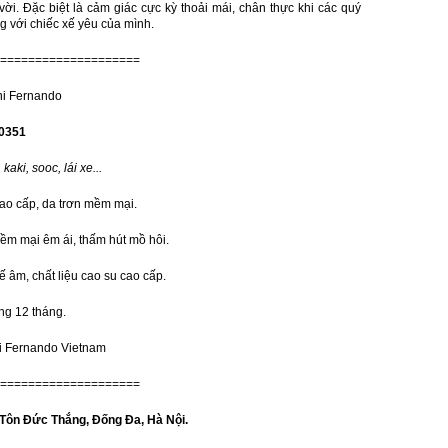
 vời. Đặc biệt là cảm giác cực kỳ thoải mái, chân thực khi các quý
 với chiếc xế yêu của mình.
====================
ni Fernando
0351
 kaki, sooc, lái xe...
ao cấp, da trơn mềm mại.
ềm mại êm ái, thấm hút mồ hôi.
ế âm, chất liệu cao su cao cấp.
ng 12 tháng.
ni Fernando Vietnam
====================
Tôn Đức Thắng, Đống Đa, Hà Nội.