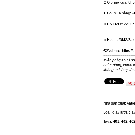
⏰Giờ mở cửa: 8h00 
📞Gọi Mua hàng:
+
📱ĐẶT MUA ZALO: + 𝟴
📱Hotline/SMS/Zal
🌏Website:
https://
===============
Miễn phí giao hàn
nhận hàng, thanh t
không hài lòng về 
Nhà sản xuất:
Anto
Loại:
giày lười, già
Tags:
401,
402,
40