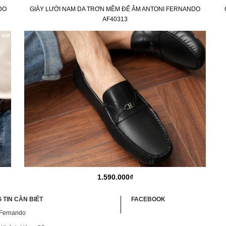
DO
GIÀY LƯỜI NAM DA TRƠN MỀM ĐẾ ÂM ANTONI FERNANDO
AF40313
KM
1.590.000₫
 TIN CẦN BIẾT
FACEBOOK
 Fernando