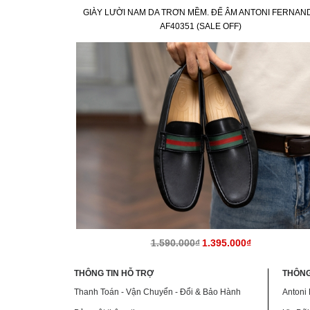
GIÀY LƯỜI NAM DA TRƠN MỀM. ĐẾ ÂM ANTONI FERNAN
AF40351 (SALE OFF)
1.590.000₫
1.395.000₫
THÔNG TIN HỖ TRỢ
THÔNG
Thanh Toán - Vận Chuyển - Đổi & Bảo Hành
Antoni