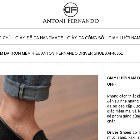
G CHỦ
GIÀY ĐẾ DA HANDMADE
GIÀY DA CÔNG SỞ
GIÀY LƯỜI NA
AM DA TRƠN MỀM HIỆU ANTONI FERNANDO DRIVER SHOES AF40351
GIÀY LƯỜI NAM 
OFF)
Phong cách thiết 
đến sự nhẹ nhàng t
da bò cao cấp đư
giác mềm mại và êm
kế phom dáng cùng 
chân.
Driver Shoes
có t
như: jeans, kaki