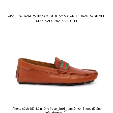
GIÀY LƯỜI NAM DA TRƠN MỀM ĐẾ ÂM ANTONI FERNANDO DRIVER
SHOES AF40352 (SALE OFF)
KM
Phong cách thiết kế những #giày_lười_nam Driver Shoes đế âm
luôn được chú...