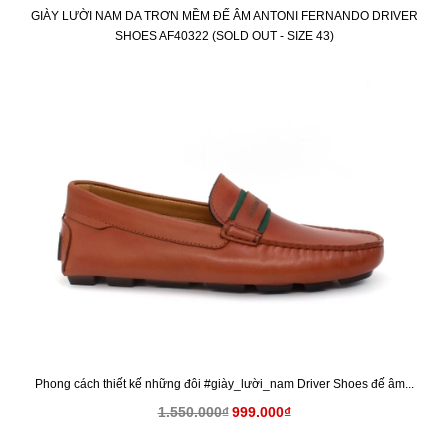
GIÀY LƯỜI NAM DA TRƠN MỀM ĐẾ ÂM ANTONI FERNANDO DRIVER
SHOES AF40322 (SOLD OUT - SIZE 43)
KM
Phong cách thiết kế những đôi #giày_lười_nam Driver Shoes đế âm...
1.550.000₫
999.000₫