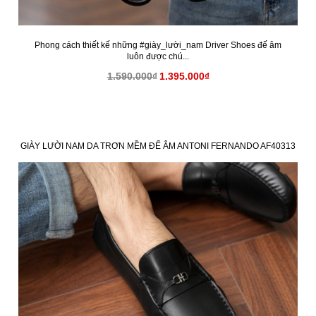
Phong cách thiết kế những #giày_lười_nam Driver Shoes đế âm
luôn được chú...
1.590.000₫
1.395.000₫
GIÀY LƯỜI NAM DA TRƠN MỀM ĐẾ ÂM ANTONI FERNANDO AF40313