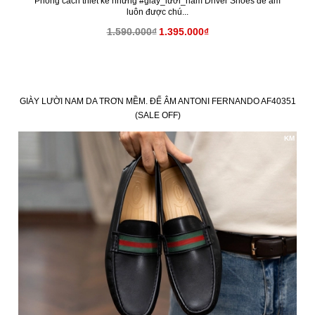
Phong cách thiết kế những #giày_lười_nam Driver Shoes đế âm
luôn được chú...
1.590.000₫
1.395.000₫
GIÀY LƯỜI NAM DA TRƠN MỀM. ĐẾ ÂM ANTONI FERNANDO AF40351
(SALE OFF)
KM