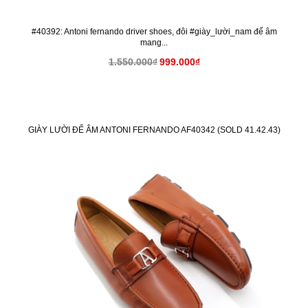
#40392: Antoni fernando driver shoes, đôi #giày_lười_nam đế âm
mang...
1.550.000₫
999.000₫
GIÀY LƯỜI ĐẾ ÂM ANTONI FERNANDO AF40342 (SOLD 41.42.43)
KM