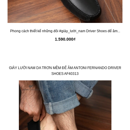
Phong cách thiết kế những đôi #giày_lười_nam Driver Shoes đế âm...
1.590.000₫
GIÀY LƯỜI NAM DA TRƠN MỀM ĐẾ ÂM ANTONI FERNANDO DRIVER
SHOES AF40313