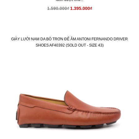
1.590.000₫
1.395.000₫
GIÀY LƯỜI NAM DA BÒ TRƠN ĐẾ ÂM ANTONI FERNANDO DRIVER
SHOES AF40392 (SOLD OUT - SIZE 43)
KM