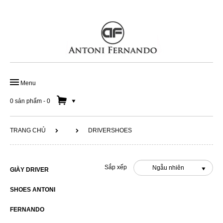
Menu
TRANG CHỦ
0 sản phẩm
-
0
GIÀY ĐẾ DA HANDMADE
TRANG CHỦ
DRIVERSHOES
GIÀY DA CÔNG SỞ
GIÀY LƯỜI NAM
Sắp xếp
Ngẫu nhiên
GIÀY DRIVER
SOLD OUT 50%
SHOES ANTONI
DÂY LƯNG
FERNANDO