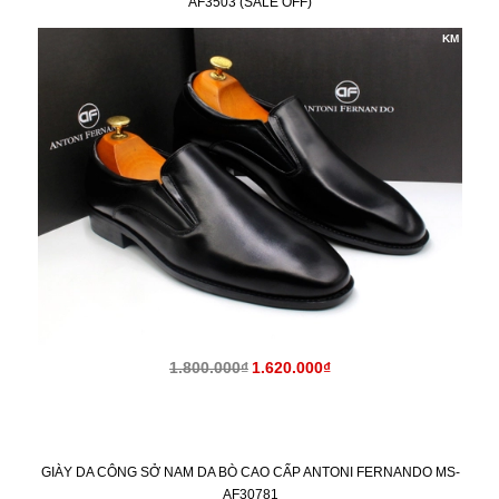
AF3503 (SALE OFF)
KM
1.800.000₫
1.620.000₫
GIÀY DA CÔNG SỞ NAM DA BÒ CAO CẤP ANTONI FERNANDO MS-
AF30781