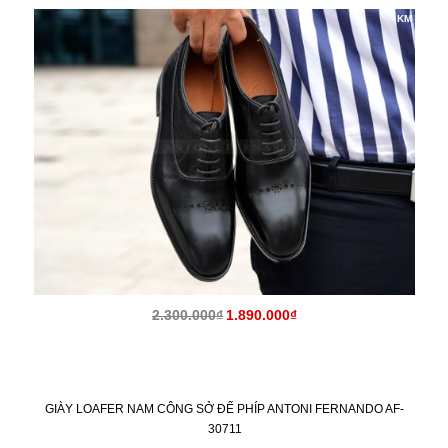
KM
2.300.000₫
1.890.000₫
GIÀY LOAFER NAM CÔNG SỞ ĐẾ PHÍP ANTONI FERNANDO AF-
30711