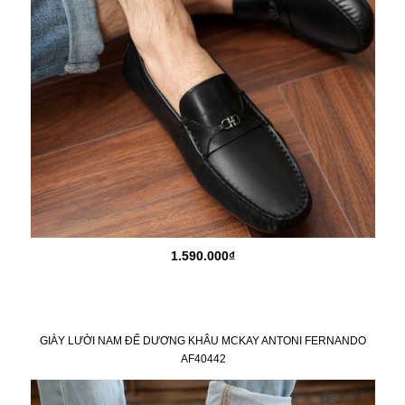
1.590.000₫
GIÀY LƯỜI NAM ĐẾ DƯƠNG KHÂU MCKAY ANTONI FERNANDO
AF40442