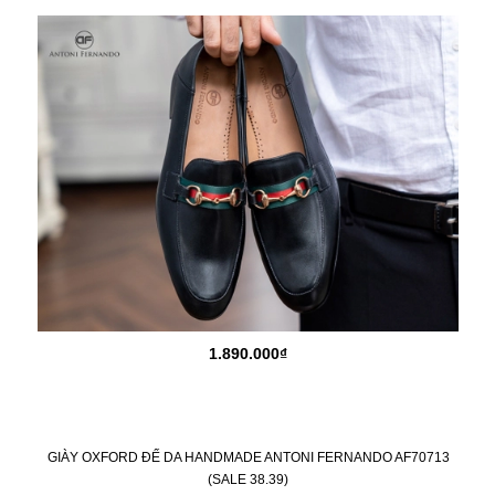
1.890.000₫
GIÀY OXFORD ĐẾ DA HANDMADE ANTONI FERNANDO AF70713
(SALE 38.39)