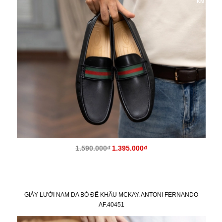
KM
1.590.000₫
1.395.000₫
GIÀY LƯỜI NAM DA BÒ ĐẾ KHÂU MCKAY. ANTONI FERNANDO
AF.40451