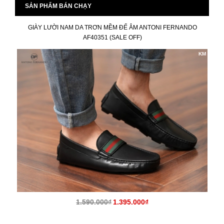
SẢN PHẨM BÁN CHẠY
GIÀY LƯỜI NAM DA TRƠN MỀM ĐẾ ÂM ANTONI FERNANDO
AF40351 (SALE OFF)
KM
1.590.000₫
1.395.000₫