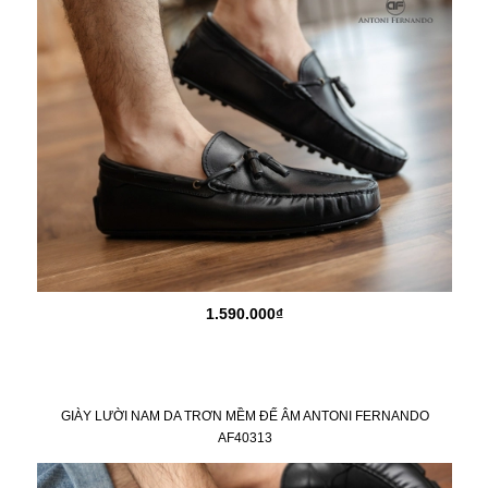
1.590.000₫
GIÀY LƯỜI NAM DA TRƠN MỀM ĐẾ ÂM ANTONI FERNANDO
AF40313