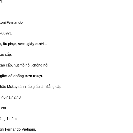
g.
______
toni Fernando
F-60971
 âu phục, vest, giày cưới ...
cao cấp.
cao cấp, hút mồ hôi, chống hôi.
 gầm đế chống trơn trượt.
khâu Mckay rãnh lấp giấu chỉ đẳng cấp.
9.40.41.42.43
5 cm
hãng 1 năm
toni Fernando Vietnam.