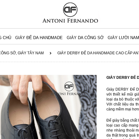
G CHỦ
GIÀY ĐẾ DA HANDMADE
GIÀY DA CÔNG SỞ
GIÀY LƯỜI NA
 CÔNG SỞ, GIÀY TÂY NAM
GIÀY DERBY ĐẾ DA HANDMADE CAO CẤP AN
GIÀY DERBY ĐẾ 
Giày DERBY Đế Da 
với thiết kế mũi g
loại da bò thuộc v
Với chất liệu da 
càng mềm mại hơn 
Đế giày bằng chất 
loại cao cấp mang 
nhẹ nhàng thoải má
da thật trong quá 