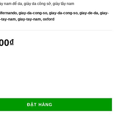
giày nam đế da, giày da công sở, giày tây nam
ifernando,
giay-da-cong-so,
giay-da-cong-so,
giay-de-da,
giay-
y-tay-nam,
giay-tay-nam,
oxford
00₫
ĐẶT HÀNG