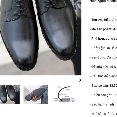
chân người sử dụn
_______________
- Thương hiệu: An
- Mã sản phẩm: A
- Phù hợp: công sở,
- Chất liệu: Da Bò 
- Bên trong: Da bò 
-
Đế giày: Da bò &
- Cấu trúc đế giày 
- Size có sẵn: 38.3
- Chiều cao gót: 3.
- Bảo hành chính 
- Nhà sản xuất: An