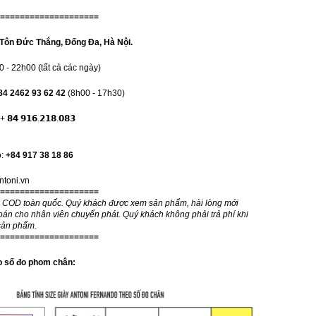
====================
Tôn Đức Thắng, Đống Đa, Hà Nội.
- 22h00 (tất cả các ngày)
84 2462 93 62 42
(8h00 - 17h30)
 𝟵𝟭𝟲.𝟮𝟭𝟴.𝟬𝟴𝟯
o:
+84 917 38 18 86
antoni.vn
====================
g COD toàn quốc. Quý khách được xem sản phẩm, hài lòng mới
oán cho nhân viên chuyển phát. Quý khách không phải trả phí khi
sản phẩm.
====================
eo số đo phom chân: