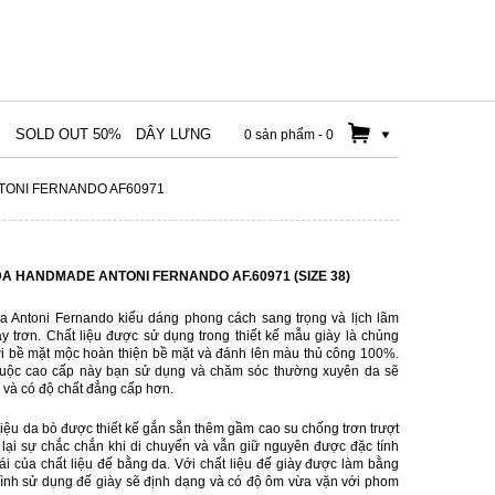
M
SOLD OUT 50%
DÂY LƯNG
0 sản phẩm
-
0
TONI FERNANDO AF60971
DA HANDMADE ANTONI FERNANDO AF.60971 (SIZE 38)
Antoni Fernando kiểu dáng phong cách sang trọng và lịch lãm
iày trơn. Chất liệu được sử dụng trong thiết kế mẫu giày là chủng
ới bề mặt mộc hoàn thiện bề mặt và đánh lên màu thủ công 100%.
thuộc cao cấp này bạn sử dụng và chăm sóc thường xuyên da sẽ
và có độ chất đẳng cấp hơn.
liệu da bò được thiết kế gắn sẵn thêm gầm cao su chống trơn trượt
lại sự chắc chắn khi di chuyển và vẫn giữ nguyên được đặc tính
i của chất liệu đế bằng da. Với chất liệu đế giày được làm bằng
trình sử dụng đế giày sẽ định dạng và có độ ôm vừa vặn với phom