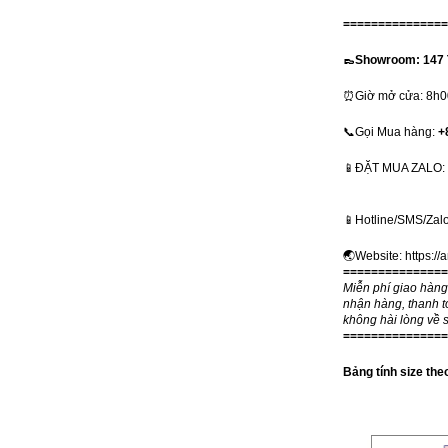
===============
👞Showroom: 147 
⏰Giờ mở cửa: 8h00 
📞Gọi Mua hàng:
+
📱ĐẶT MUA ZALO: + 𝟴
📱Hotline/SMS/Zal
🌏Website:
https://
===============
Miễn phí giao hàn
nhận hàng, thanh t
không hài lòng về 
===============
Bảng tính size th