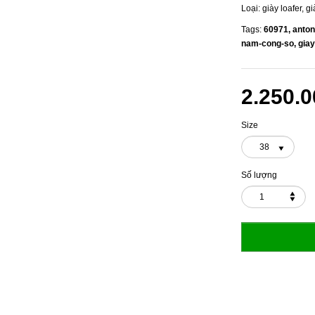
Loại:
giày loafer, 
Tags:
60971,
anton
nam-cong-so,
gia
2.250.0
Size
38
Số lượng