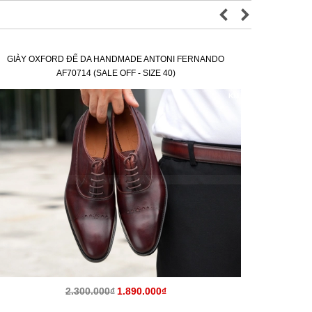
GIÀY OXFORD ĐẾ DA HANDMADE ANTONI FERNANDO
GIÀY OX
AF70714 (SALE OFF - SIZE 40)
KM
2.300.000₫
1.890.000₫