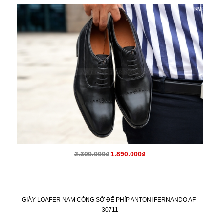
KM
2.300.000₫
1.890.000₫
GIÀY LOAFER NAM CÔNG SỞ ĐẾ PHÍP ANTONI FERNANDO AF-
30711