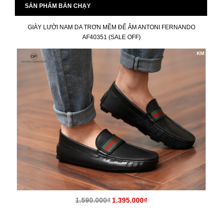
SẢN PHẨM BÁN CHẠY
GIÀY LƯỜI NAM DA TRƠN MỀM ĐẾ ÂM ANTONI FERNANDO
AF40351 (SALE OFF)
KM
1.590.000₫
1.395.000₫