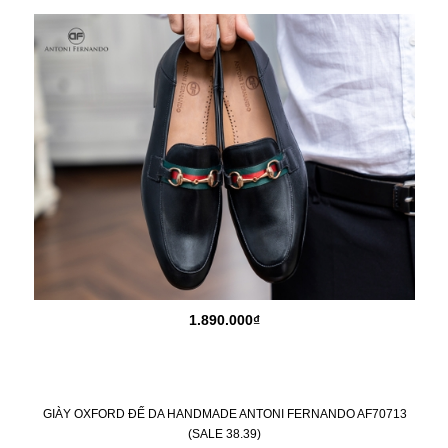
1.890.000₫
GIÀY OXFORD ĐẾ DA HANDMADE ANTONI FERNANDO AF70713
(SALE 38.39)