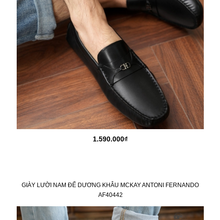
1.590.000₫
GIÀY LƯỜI NAM ĐẾ DƯƠNG KHÂU MCKAY ANTONI FERNANDO
AF40442