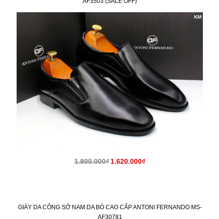
AF3503 (SALE OFF)
KM
1.800.000₫
1.620.000₫
GIÀY DA CÔNG SỞ NAM DA BÒ CAO CẤP ANTONI FERNANDO MS-
AF30781