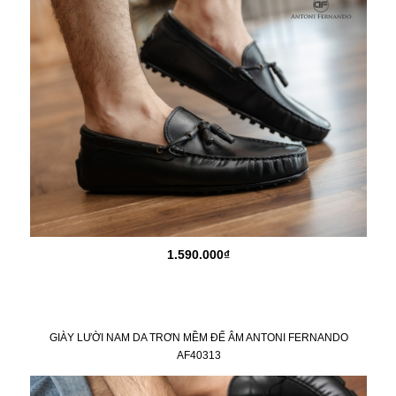
1.590.000₫
GIÀY LƯỜI NAM DA TRƠN MỀM ĐẾ ÂM ANTONI FERNANDO
AF40313