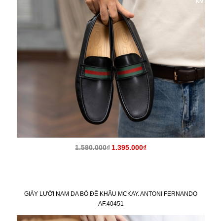
KM
1.590.000₫
1.395.000₫
GIÀY LƯỜI NAM DA BÒ ĐẾ KHÂU MCKAY. ANTONI FERNANDO
AF.40451