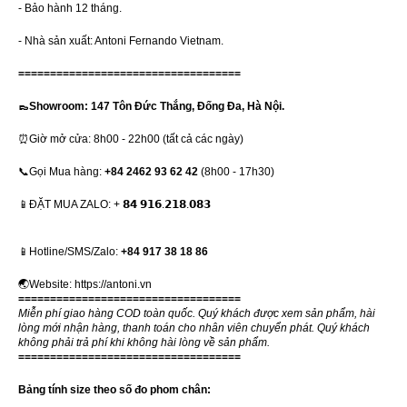
- Bảo hành 12 tháng.
- Nhà sản xuất: Antoni Fernando Vietnam.
===================================
👞Showroom: 147 Tôn Đức Thắng, Đống Đa, Hà Nội.
⏰Giờ mở cửa: 8h00 - 22h00 (tất cả các ngày)
📞Gọi Mua hàng:
+84 2462 93 62 42
(8h00 - 17h30)
📱ĐẶT MUA ZALO: + 𝟴𝟰 𝟵𝟭𝟲.𝟮𝟭𝟴.𝟬𝟴𝟯
📱Hotline/SMS/Zalo:
+84 917 38 18 86
🌏Website:
https://antoni.vn
===================================
Miễn phí giao hàng COD toàn quốc. Quý khách được xem sản phẩm, hài
lòng mới nhận hàng, thanh toán cho nhân viên chuyển phát. Quý khách
không phải trả phí khi không hài lòng về sản phẩm.
===================================
Bảng tính size theo số đo phom chân: