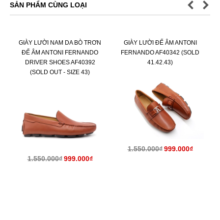
SẢN PHẨM CÙNG LOẠI
GIÀY LƯỜI NAM DA BÒ TRƠN
GIÀY LƯỜI ĐẾ ÂM ANTONI
ĐẾ ÂM ANTONI FERNANDO
FERNANDO AF40342 (SOLD
DRIVER SHOES AF40392
41.42.43)
(SOLD OUT - SIZE 43)
KM
KM
1.550.000₫
999.000₫
1.550.000₫
999.000₫