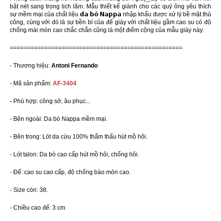
bật nét sang trọng lịch lãm. Mẫu thiết kế giành cho các quý ông yêu thích
sự mềm mại của chất liệu 𝗱𝗮 𝗯𝗼̀ 𝗡𝗮𝗽𝗽𝗮 nhập khẩu được xử lý bề mặt thủ
công, cùng với đó là sự bền bỉ của đế giày với chất liệu gầm cao su có độ
chống mài mòn cao chắc chắn cũng là một điểm cộng của mẫu giày này.
==================================================
- Thương hiệu:
Antoni Fernando
- Mã sản phẩm:
AF-3404
-
Phù hợp: công sở, âu phục...
- Bên ngoài: Da bò Nappa mềm mại.
- Bên trong: Lót da cừu 100% thẩm thấu hút mồ hôi.
- Lót talon: Da bò cao cấp hút mồ hôi, chống hôi.
- Đế: cao su cao cấp, độ chống bào mòn cao.
- Size còn: 38.
- Chiều cao đế: 3 cm