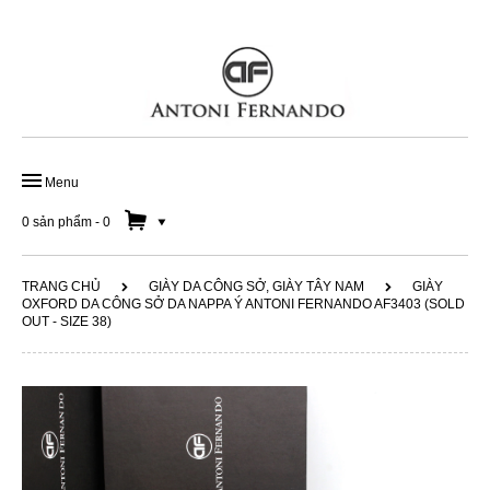
Menu
TRANG CHỦ
0 sản phẩm
-
0
GIÀY ĐẾ DA HANDMADE
TRANG CHỦ
GIÀY DA CÔNG SỞ, GIÀY TÂY NAM
GIÀY
OXFORD DA CÔNG SỞ DA NAPPA Ý ANTONI FERNANDO AF3403 (SOLD
GIÀY DA CÔNG SỞ
OUT - SIZE 38)
GIÀY LƯỜI NAM
SOLD OUT 50%
DÂY LƯNG