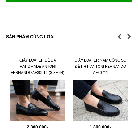
SẢN PHẨM CÙNG LOẠI
GIÀY LOAFER ĐẾ DA
GIÀY LOAFER NAM CÔNG SỞ
HANDMADE ANTONI
ĐẾ PHÍP ANTONI FERNANDO
FERNANDO AF30912 (SIZE 44)
AF30711
2.300.000₫
1.800.000₫