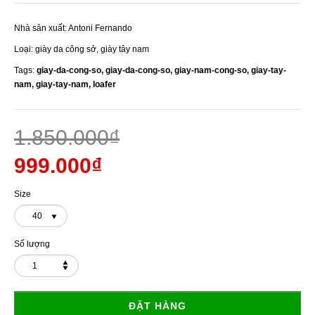
Nhà sản xuất:
Antoni Fernando
Loại:
giày da công sở, giày tây nam
Tags:
giay-da-cong-so,
giay-da-cong-so,
giay-nam-cong-so,
giay-tay-
nam,
giay-tay-nam,
loafer
1.850.000₫
999.000₫
Size
40
Số lượng
ĐẶT HÀNG