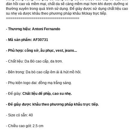
đàn hồi cao và mềm mại, chất da sẽ càng mềm mại hơn khi được dưỡng xi
thường xuyên trong quá trình sử dụng. Đế giày được sử dụng chất liệu cao
su nhẹ và được khâu theo phương pháp khâu Mckay trực tiếp.
===================================
- Thương hiệu: Antoni Fernando
- Mã sản phẩm: AF30731
- Phù hợp: công sở, âu phục, vest, jeans...
- Chất liệu: Da Bò cao cấp, da trơn.
- Bên trong: Da bò cao cấp êm ái & hút mồ hôi.
- Phụ kiện logo đai: đồng mạ trắng sáng.
- Đế giày:
Chất liệu đế phíp, cao su nhẹ.
- Đế giày được khâu theo phương pháp khâu trực tiếp.
- Size có sẵn: 40
- Chiều cao gót: 2.5 cm