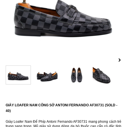
GIÀY LOAFER NAM CÔNG SỞ ANTONI FERNANDO AF30731 (SOLD -
40)
Giày Loafer Nam Đế Phíp Antoni Fernando AF30731 mang phong cách trẻ
trung sang trọng. Mũ giày sử dụng dòng da bò thuộc cao cấp có đặc tính