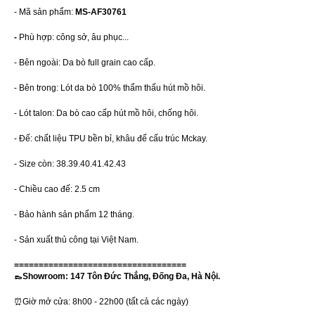
- Mã sản phẩm:
MS-AF30761
-
Phù hợp: công sở, âu phục...
- Bên ngoài: Da bò full grain cao cấp.
- Bên trong: Lót da bò 100% thẩm thấu hút mồ hôi.
- Lót talon: Da bò cao cấp hút mồ hôi, chống hôi.
- Đế: chất liệu TPU bền bỉ, khâu đế cấu trúc Mckay.
- Size còn: 38.39.40.41.42.43
- Chiều cao đế: 2.5 cm
- Bảo hành sản phẩm 12 tháng.
- Sản xuất thủ công tại Việt Nam.
===================================
👞Showroom: 147 Tôn Đức Thắng, Đống Đa, Hà Nội.
⏰Giờ mở cửa: 8h00 - 22h00 (tất cả các ngày)