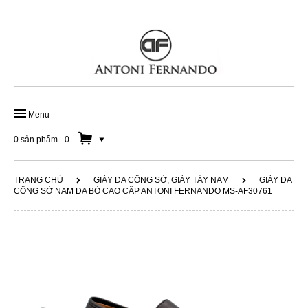
Menu
TRANG CHỦ
0 sản phẩm
-
0
GIÀY ĐẾ DA HANDMADE
TRANG CHỦ
GIÀY DA CÔNG SỞ, GIÀY TÂY NAM
GIÀY DA
CÔNG SỞ NAM DA BÒ CAO CẤP ANTONI FERNANDO MS-AF30761
GIÀY DA CÔNG SỞ
GIÀY LƯỜI NAM
SOLD OUT 50%
DÂY LƯNG