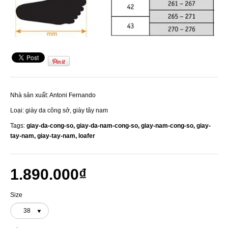
Nhà sản xuất:
Antoni Fernando
Loại:
giày da công sở, giày tây nam
Tags:
giay-da-cong-so,
giay-da-nam-cong-so,
giay-nam-cong-so,
giay-
tay-nam,
giay-tay-nam,
loafer
1.890.000₫
Size
38