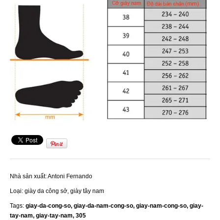
Nhà sản xuất:
Antoni Fernando
Loại:
giày da công sở, giày tây nam
Tags:
giay-da-cong-so,
giay-da-nam-cong-so,
giay-nam-cong-so,
giay-
tay-nam,
giay-tay-nam,
305