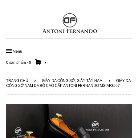
Menu
TRANG CHỦ
0 sản phẩm
-
0
GIÀY ĐẾ DA HANDMADE
TRANG CHỦ
GIÀY DA CÔNG SỞ, GIÀY TÂY NAM
GIÀY DA
CÔNG SỞ NAM DA BÒ CAO CẤP ANTONI FERNANDO MS-AF3507
GIÀY DA CÔNG SỞ
GIÀY LƯỜI NAM
SOLD OUT 50%
DÂY LƯNG