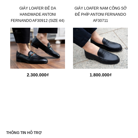
GIÀY LOAFER ĐẾ DA
GIÀY LOAFER NAM CÔNG SỞ
HANDMADE ANTONI
ĐẾ PHÍP ANTONI FERNANDO
FERNANDO AF30912 (SIZE 44)
AF30711
2.300.000₫
1.800.000₫
THÔNG TIN HỖ TRỢ