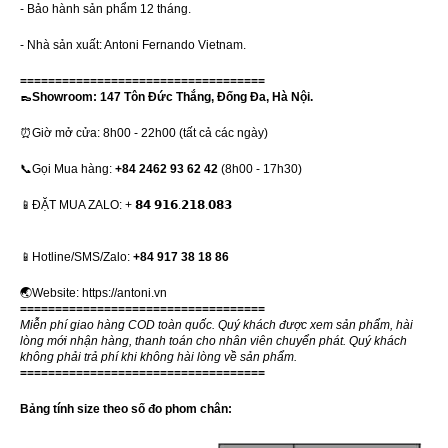
- Bảo hành sản phẩm 12 tháng.
- Nhà sản xuất: Antoni Fernando Vietnam.
===================================
👞Showroom: 147 Tôn Đức Thắng, Đống Đa, Hà Nội.
⏰Giờ mở cửa: 8h00 - 22h00 (tất cả các ngày)
📞Gọi Mua hàng:
+84 2462 93 62 42
(8h00 - 17h30)
📱ĐẶT MUA ZALO: + 𝟴𝟰 𝟵𝟭𝟲.𝟮𝟭𝟴.𝟬𝟴𝟯
📱Hotline/SMS/Zalo:
+84 917 38 18 86
🌏Website:
https://antoni.vn
===================================
Miễn phí giao hàng COD toàn quốc. Quý khách được xem sản phẩm, hài
lòng mới nhận hàng, thanh toán cho nhân viên chuyển phát. Quý khách
không phải trả phí khi không hài lòng về sản phẩm.
===================================
Bảng tính size theo số đo phom chân: