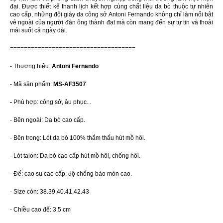
đại. Được thiết kế thanh lịch kết hợp cùng chất liệu da bò thuộc tự nhiên
cao cấp, những đôi giày da công sở Antoni Fernando không chỉ làm nổi bật
vẻ ngoài của người đàn ông thành đạt mà còn mang đến sự tự tin và thoải
mái suốt cả ngày dài.
====================================
- Thương hiệu:
Antoni Fernando
- Mã sản phẩm:
MS-AF3507
-
Phù hợp: công sở, âu phục...
- Bên ngoài: Da bò cao cấp.
- Bên trong: Lót da bò 100% thẩm thấu hút mồ hôi.
- Lót talon: Da bò cao cấp hút mồ hôi, chống hôi.
- Đế: cao su cao cấp, độ chống bào mòn cao.
- Size còn: 38.39.40.41.42.43
- Chiều cao đế: 3.5 cm