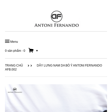
Menu
TRANG CHỦ
0 sản phẩm
-
0
GIÀY ĐẾ DA HANDMADE
TRANG CHỦ
DÂY LƯNG NAM DA BÒ Ý ANTONI FERNANDO
AFB.002
GIÀY DA CÔNG SỞ
GIÀY LƯỜI NAM
SOLD OUT 50%
DÂY LƯNG