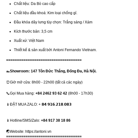
Chất liệu: Da Bò cao cấp
Chất liệu đầu khoá: Kim loại chống gỉ.
Đầu khóa dây lưng tùy chọn: Trắng sáng / Xám
Kích thước bản: 3,5 cm
Xuất xứ: Việt Nam
Thiết kế & sản xuất bởi Antoni Fernando Vietnam.
===================================
👞Showroom: 147 Tôn Đức Thắng, Đống Đa, Hà Nội.
⏰Giờ mở cửa: 8h00 - 22h00 (tất cả các ngày)
📞Gọi Mua hàng:
+84 2462 93 62 42
(8h00 - 17h30)
📱ĐẶT MUA ZALO: + 𝟴𝟰 𝟵𝟭𝟲.𝟮𝟭𝟴.𝟬𝟴𝟯
📱Hotline/SMS/Zalo:
+84 917 38 18 86
🌏Website:
https://antoni.vn
===================================