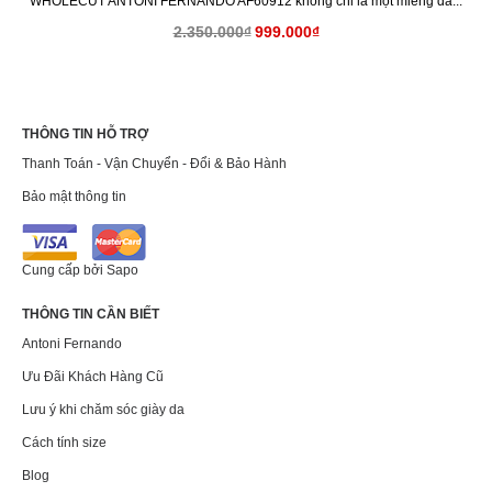
WHOLECUT ANTONI FERNANDO AF60912 không chỉ là một miếng da...
2.350.000₫
999.000₫
THÔNG TIN HỖ TRỢ
Thanh Toán - Vận Chuyển - Đổi & Bảo Hành
Bảo mật thông tin
Cung cấp bởi
Sapo
THÔNG TIN CẦN BIẾT
Antoni Fernando
Ưu Đãi Khách Hàng Cũ
Lưu ý khi chăm sóc giày da
Cách tính size
Blog