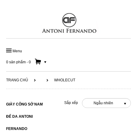
Menu
TRANG CHỦ
0 sản phẩm
-
0
GIÀY ĐẾ DA HANDMADE
TRANG CHỦ
WHOLECUT
GIÀY DA CÔNG SỞ
GIÀY LƯỜI NAM
Sắp xếp
Ngẫu nhiên
GIÀY CÔNG SỞ NAM
SOLD OUT 50%
ĐẾ DA ANTONI
DÂY LƯNG
FERNANDO